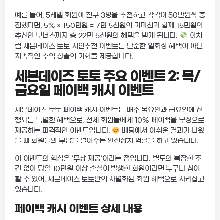
예를 들어, 5레벨 회원이 친구 3명을 추천하고 각각이 50만원씩 충
전했다면, 5% × 150만원 = 7만 5천원의 커미션과 함께 15만원의
추천인 보너스까지 총 22만 5천원의 혜택을 받게 됩니다.
이처
럼 세븐데이즈 토토 지인추천 이벤트는 단순한 일회성 혜택이 아닌
지속적인 수익 창출의 기회를 제공합니다.
세븐데이즈 토토 주요 이벤트 2: 목/
금요일 페이백 캐시 이벤트
세븐데이즈 토토 페이백 캐시 이벤트는 매주 목요일과 금요일에 진
행되는 특별한 혜택으로, 전체 회원들에게 10% 페이백을 무상으로
제공하는 파격적인 이벤트입니다.
베팅에서 아쉬운 결과가 나왔
을 때 회원들의 부담을 덜어주는 안전장치 역할을 하고 있습니다.
이 이벤트의 핵심은 ‘무상 제공’이라는 점입니다. 별도의 복잡한 조
건 없이 당일 10만원 이상 손실이 발생한 회원이라면 누구나 참여
할 수 있어, 세븐데이즈 토토만의 차별화된 회원 혜택으로 자리잡고
있습니다.
페이백 캐시 이벤트 상세 내용