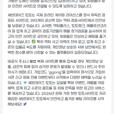
가능한 도메인 정보를 실시간으로 업데이트하고 있어, 회원들이 항
상 안전한 사이트로 연결될 수 있도록 보장하고 있습니다.
세븐데이즈 토토는 국제 온라인 게이밍 라이선스를 정식 취득한 검
증된 사이트로, 393개의 공신력 있는 먹튀 검증사이트에서 안전성
을 보증받고 있습니다. 슈어맨, 먹튀폴리스, 토토랭크, 에볼루션코리
아 등 업계 최고 권위의 검증기관들이 매월 정기검증을 실시하여 최
고의 안전 사이트로 공인하고 있어, 회원들은 안심하고 베팅을 즐기
실 수 있습니다.
특히 먹튀 사고 이력이 전혀 없고, 업계 최고 수
준의 입출금 속도를 자랑하며, 개인정보 보호와 서버 보안에서도 완
벽한 점수를 받아 신뢰할 수 있는 플랫폼임이 입증되었습니다.
비공식 주소나 불법 복제 사이트를 통해 접속할 경우 개인정보 유
출, 금전적 피해 등의 심각한 문제가 발생할 수 있으니 반드시 주의
하시기 바랍니다. 가입코드 ‘ggong’을 입력하여 정식으로 가입하
시면 신규 회원 전용 이벤트부터 시작해서 다양한 혜택을 누리실 수
있습니다.
세븐데이즈 토토는 요일별 특화 이벤트, 레벨별 차등
혜택, 업계 최고 수준의 콤프율 등 회원 만족을 위한 최고의 서비스
를 제공하고 있습니다. 2026년 현재 가장 핫한 토토사이트로 자리
매김한 세븐데이즈 토토에서 안전하고 즐거운 베팅 라이프를 시작
해보세요!