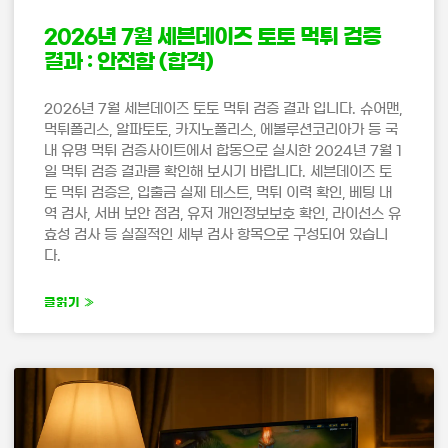
2026년 7월 세븐데이즈 토토 먹튀 검증
결과 : 안전함 (합격)
2026년 7월 세븐데이즈 토토 먹튀 검증 결과 입니다. 슈어맨,
먹튀폴리스, 알파토토, 카지노폴리스, 에볼루션코리아가 등 국
내 유명 먹튀 검증사이트에서 합동으로 실시한 2024년 7월 1
일 먹튀 검증 결과를 확인해 보시기 바랍니다. 세븐데이즈 토
토 먹튀 검증은, 입출금 실제 테스트, 먹튀 이력 확인, 베팅 내
역 검사, 서버 보안 점검, 유저 개인정보보호 확인, 라이선스 유
효성 검사 등 실질적인 세부 검사 항목으로 구성되어 있습니
다.
글읽기 »