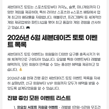
세븐데이즈 토토는 스포츠토토부터 카지노, 슬롯, 미니게임까지 다
양한 게임을 제공하며, 특히 라이브 스포츠와 e스포츠 베팅에서 업
계 최고의 배당률을 자랑합니다. 에볼루션, 프라그매틱 등 세계적인
게임 제공업체와 파트너십을 맺어 최고 품질의 게임 경험을 선사하
고 있습니다.
2026년 6월 세븐데이즈 토토 이벤
트 목록
세븐데이즈 토토 이벤트는 회원들의 다양한 요구를 충족시키기 위
해 체계적으로 구성되어 있습니다. 요일별 특화 이벤트부터 레벨별
혜택까지, 모든 회원이 만족할 수 있는 풍성한 혜택을 제공하고 있
습니다.
2026년 6월 현재 진행 중인 세븐데이즈 토토 이벤트 목록을 자세
히 살펴보면, 신규 회원부터 VIP 회원까지 모두가 혜택을 받을 수
있도록 설계되었음을 알 수 있습니다.
진행 중인 모든 이벤트 리스트
월요일 서포트 지원금 이벤트
– 레벨별 1만원~5만원 무조건