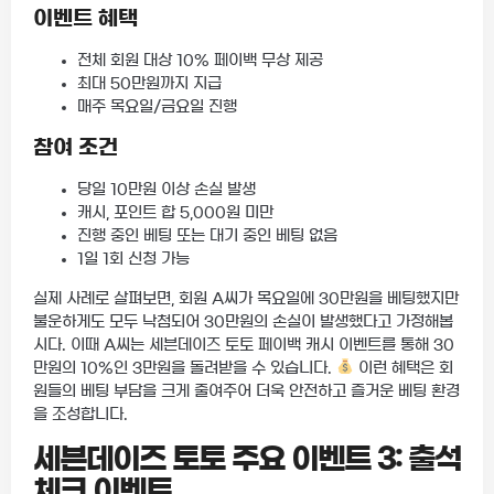
이벤트 혜택
전체 회원 대상 10% 페이백 무상 제공
최대 50만원까지 지급
매주 목요일/금요일 진행
참여 조건
당일 10만원 이상 손실 발생
캐시, 포인트 합 5,000원 미만
진행 중인 베팅 또는 대기 중인 베팅 없음
1일 1회 신청 가능
실제 사례로 살펴보면, 회원 A씨가 목요일에 30만원을 베팅했지만
불운하게도 모두 낙첨되어 30만원의 손실이 발생했다고 가정해봅
시다. 이때 A씨는 세븐데이즈 토토 페이백 캐시 이벤트를 통해 30
만원의 10%인 3만원을 돌려받을 수 있습니다.
이런 혜택은 회
원들의 베팅 부담을 크게 줄여주어 더욱 안전하고 즐거운 베팅 환경
을 조성합니다.
세븐데이즈 토토 주요 이벤트 3: 출석
체크 이벤트