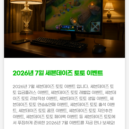
2026년 7월 세븐데이즈 토토 이벤트
2026년 7월 세븐데이즈 토토 이벤트 입니다. 세븐데이즈 토
토 입금플러스 이벤트, 세븐데이즈 토토 레벨업 이벤트, 세븐데
이즈 토토 리뷰작성 이벤트, 세븐데이즈 토토 생일 이벤트, 세
븐데이즈 토토 연승&연패 이벤트, 세븐데이즈 토토 출석 이벤
트, 세븐데이즈 토토 콤프 이벤트, 세븐데이즈 토토 지인추천
이벤트, 세븐데이즈 토토 페이백 이벤트 등 세븐데이즈 토토에
서 푸짐하게 준비한 2026년 7월 이벤트를 지금 만나 보세요!