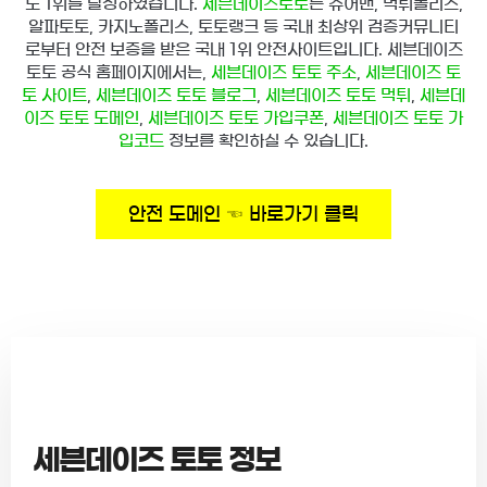
도 1위를 달성하였습니다.
세븐데이즈토토
는 슈어맨, 먹튀폴리스,
알파토토, 카지노폴리스, 토토랭크 등 국내 최상위 검증커뮤니티
로부터 안전 보증을 받은 국내 1위 안전사이트입니다. 세븐데이즈
토토 공식 홈페이지에서는,
세븐데이즈 토토 주소
,
세븐데이즈 토
토 사이트
,
세븐데이즈 토토 블로그
,
세븐데이즈 토토 먹튀
,
세븐데
이즈 토토 도메인
,
세븐데이즈 토토 가입쿠폰
,
세븐데이즈 토토 가
입코드
정보를 확인하실 수 있습니다.
안전 도메인 ☜ 바로가기 클릭
세븐데이즈 토토 정보