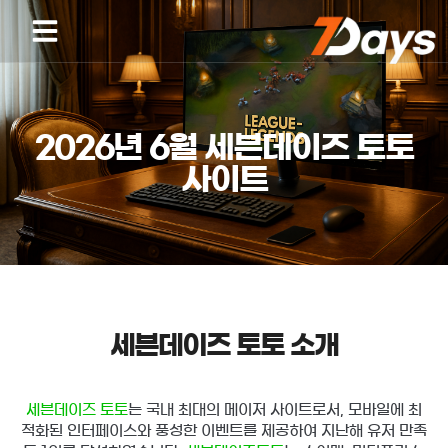
2026년 6월 세븐데이즈 토토
사이트
세븐데이즈 토토 소개
세븐데이즈 토토
는 국내 최대의 메이저 사이트로서, 모바일에 최
적화된 인터페이스와 풍성한 이벤트를 제공하여 지난해 유저 만족