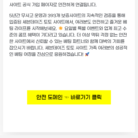
사이트 공식 가입 페이지로 안전하게 연결됩니다.
5년간 무사고 운영과 393개 보증사이트의 지속적인 검증을 통해
입증된 세븐데이즈 토토 사이트에서, 여러분도 안전하고 즐거운 베
팅 라이프를 시작해보세요.
요일별 특별 이벤트와 업계 최고 수
준의 콤프 혜택이 기다리고 있습니다. 더 이상 먹튀 걱정 없는 안전
한 사이트에서 신뢰할 수 있는 베팅 파트너와 함께 대박의 기회를
잡으시기 바랍니다. 세븐데이즈 토토 사이트 가족 여러분의 성공적
인 베팅 여정을 진심으로 응원하겠습니다!
안전 도메인 ☜ 바로가기 클릭