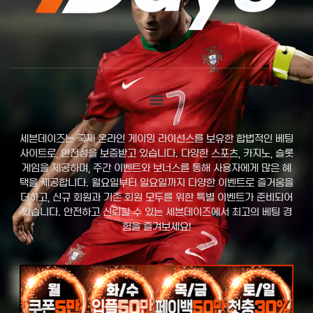
세븐데이즈는 국제 온라인 게이밍 라이선스를 보유한 합법적인 베팅
사이트로, 안전성을 보증받고 있습니다. 다양한 스포츠, 카지노, 슬롯
게임을 제공하며, 주간 이벤트와 보너스를 통해 사용자에게 많은 혜
택을 제공합니다. 월요일부터 일요일까지 다양한 이벤트로 즐거움을
더하고, 신규 회원과 기존 회원 모두를 위한 특별 이벤트가 준비되어
있습니다. 안전하고 신뢰할 수 있는 세븐데이즈에서 최고의 베팅 경
험을 즐겨보세요!