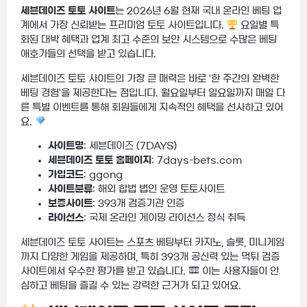
세븐데이즈 토토 사이트
는 2026년 6월 현재 국내 온라인 베팅 업
계에서 가장 신뢰받는 프리미엄 토토 사이트입니다.
요일별 특
화된 대박 혜택과 업계 최고 수준의 보안 시스템으로 수많은 베팅
애호가들의 선택을 받고 있습니다.
세븐데이즈 토토 사이트의 가장 큰 매력은 바로 ‘한 주간의 완벽한
베팅 경험’을 제공한다는 점입니다. 월요일부터 일요일까지 매일 다
른 특별 이벤트를 통해 회원들에게 지속적인 혜택을 선사하고 있어
요.
사이트명
: 세븐데이즈 (7DAYS)
세븐데이즈 토토 홈페이지
: 7days-bets.com
가입코드
: ggong
사이트분류
: 해외 합법 법인 운영 토토사이트
보증사이트
: 393개 검증기관 인증
라이선스
: 국제 온라인 게이밍 라이선스 정식 취득
세븐데이즈 토토 사이트는 스포츠 베팅부터 카지노, 슬롯, 미니게임
까지 다양한 게임을 제공하며, 특히 393개 공신력 있는 먹튀 검증
사이트에서 우수한 평가를 받고 있습니다.
이는 사용자들이 안
심하고 베팅을 즐길 수 있는 강력한 근거가 되고 있어요.