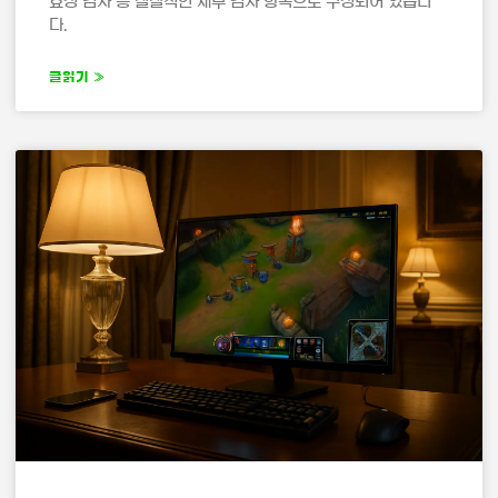
효성 검사 등 실질적인 세부 검사 항목으로 구성되어 있습니
다.
글읽기 »