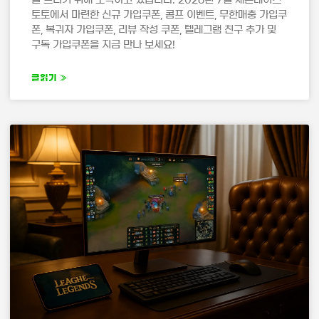
토토에서 마련한 신규 가입쿠폰, 콤프 이벤트, 무한매충 가입쿠
폰, 복귀자 가입쿠폰, 리뷰 작성 쿠폰, 텔레그램 친구 추가 및
구독 가입쿠폰을 지금 만나 보세요!
글읽기 »