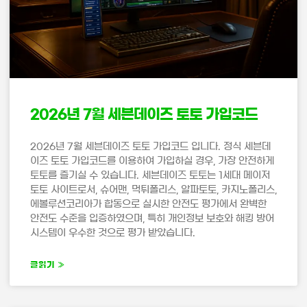
2026년 7월 세븐데이즈 토토 가입코드
2026년 7월 세븐데이즈 토토 가입코드 입니다. 정식 세븐데
이즈 토토 가입코드를 이용하여 가입하실 경우, 가장 안전하게
토토를 즐기실 수 있습니다. 세븐데이즈 토토는 1세대 메이저
토토 사이트로서, 슈어맨, 먹튀폴리스, 알파토토, 카지노폴리스,
에볼루션코리아가 합동으로 실시한 안전도 평가에서 완벽한
안전도 수준을 입증하였으며, 특히 개인정보 보호와 해킹 방어
시스템이 우수한 것으로 평가 받았습니다.
글읽기 »