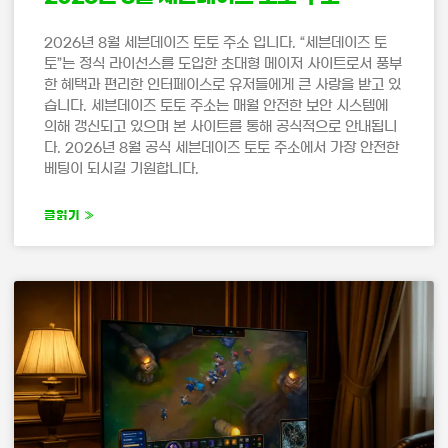
2026년 8월 세븐데이즈 토토 주소 입니다. “세븐데이즈 토
토”는 정식 라이선스를 도입한 초대형 메이저 사이트로서 풍부
한 혜택과 편리한 인터페이스로 유저들에게 큰 사랑을 받고 있
습니다. 세븐데이즈 토토 주소는 매월 안전한 보안 시스템에
의해 갱신되고 있으며 본 사이트를 통해 공식적으로 안내됩니
다. 2026년 8월 공식 세븐데이즈 토토 주소에서 가장 안전한
베팅이 되시길 기원합니다.
글읽기 »