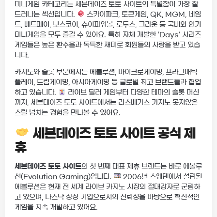
미니게임 카테고리는 세븐데이즈 토토 사이트의 특별함이 가장 잘
드러나는 섹션입니다.
스카이파크, 토큰게임, QK, MGM, 네임
드, 베트페어, 보스코어, 슈어파워볼, 로투스, 크라운 등 국내외 인기
미니게임을 모두 즐길 수 있어요. 특히 자체 개발한 ‘Days’ 시리즈
게임들은 높은 환수율과 독특한 재미로 회원들의 사랑을 받고 있습
니다.
카지노와 슬롯 부문에서는 에볼루션, 마이크로게이밍, 프라그매틱
플레이, 드림게이밍, 아시아게이밍 등 글로벌 최고 브랜드들과 협업
하고 있습니다.
라이브 딜러 게임부터 다양한 테마의 슬롯 머신
까지, 세븐데이즈 토토 사이트에서는 라스베가스 카지노 못지않은
스릴 넘치는 경험을 만나볼 수 있어요.
세븐데이즈 토토 사이트 공식 제
휴
세븐데이즈 토토 사이트
의 첫 번째 대표 제휴 브랜드는 바로 에볼루
션(Evolution Gaming)입니다.
2006년 스웨덴에서 설립된
에볼루션은 현재 전 세계 라이브 카지노 시장의 절대강자로 군림하
고 있으며, 나스닥 상장 기업으로서의 신뢰성을 바탕으로 혁신적인
게임을 지속 개발하고 있어요.