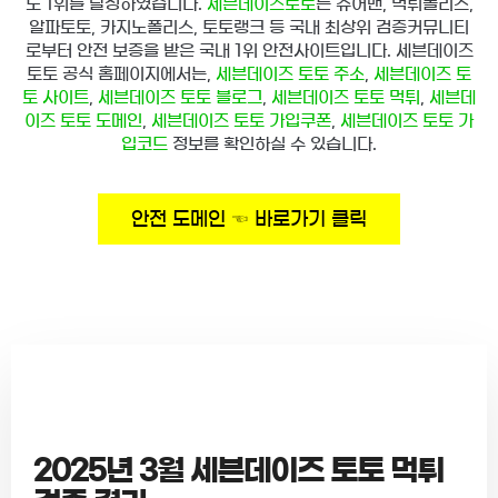
도 1위를 달성하였습니다.
세븐데이즈토토
는 슈어맨, 먹튀폴리스,
알파토토, 카지노폴리스, 토토랭크 등 국내 최상위 검증커뮤니티
로부터 안전 보증을 받은 국내 1위 안전사이트입니다. 세븐데이즈
토토 공식 홈페이지에서는,
세븐데이즈 토토 주소
,
세븐데이즈 토
토 사이트
,
세븐데이즈 토토 블로그
,
세븐데이즈 토토 먹튀
,
세븐데
이즈 토토 도메인
,
세븐데이즈 토토 가입쿠폰
,
세븐데이즈 토토 가
입코드
정보를 확인하실 수 있습니다.
안전 도메인 ☜ 바로가기 클릭
2025년 3월 세븐데이즈 토토 먹튀