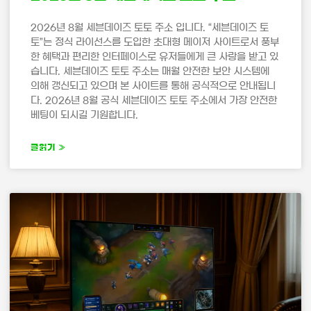
2026년 8월 세븐데이즈 토토 주소 입니다. “세븐데이즈 토
토”는 정식 라이선스를 도입한 초대형 메이저 사이트로서 풍부
한 혜택과 편리한 인터페이스로 유저들에게 큰 사랑을 받고 있
습니다. 세븐데이즈 토토 주소는 매월 안전한 보안 시스템에
의해 갱신되고 있으며 본 사이트를 통해 공식적으로 안내됩니
다. 2026년 8월 공식 세븐데이즈 토토 주소에서 가장 안전한
베팅이 되시길 기원합니다.
글읽기 »