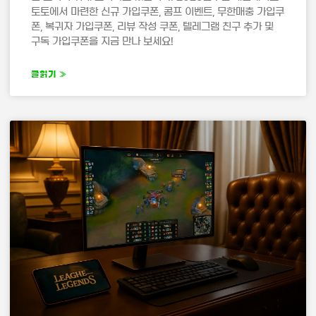
토토에서 마련한 신규 가입쿠폰, 콤프 이벤트, 무한매충 가입쿠
폰, 복귀자 가입쿠폰, 리뷰 작성 쿠폰, 텔레그램 친구 추가 및
구독 가입쿠폰을 지금 만나 보세요!
글읽기 »