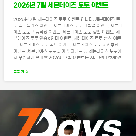
2026년 7월 세븐데이즈 토토 이벤트
2026년 7월 세븐데이즈 토토 이벤트 입니다. 세븐데이즈 토
토 입금플러스 이벤트, 세븐데이즈 토토 레벨업 이벤트, 세븐데
이즈 토토 리뷰작성 이벤트, 세븐데이즈 토토 생일 이벤트, 세
븐데이즈 토토 연승&연패 이벤트, 세븐데이즈 토토 출석 이벤
트, 세븐데이즈 토토 콤프 이벤트, 세븐데이즈 토토 지인추천
이벤트, 세븐데이즈 토토 페이백 이벤트 등 세븐데이즈 토토에
서 푸짐하게 준비한 2026년 7월 이벤트를 지금 만나 보세요!
글읽기 »