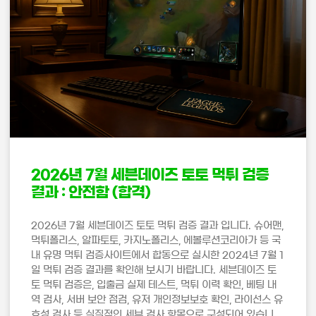
2026년 7월 세븐데이즈 토토 먹튀 검증
결과 : 안전함 (합격)
2026년 7월 세븐데이즈 토토 먹튀 검증 결과 입니다. 슈어맨,
먹튀폴리스, 알파토토, 카지노폴리스, 에볼루션코리아가 등 국
내 유명 먹튀 검증사이트에서 합동으로 실시한 2024년 7월 1
일 먹튀 검증 결과를 확인해 보시기 바랍니다. 세븐데이즈 토
토 먹튀 검증은, 입출금 실제 테스트, 먹튀 이력 확인, 베팅 내
역 검사, 서버 보안 점검, 유저 개인정보보호 확인, 라이선스 유
효성 검사 등 실질적인 세부 검사 항목으로 구성되어 있습니