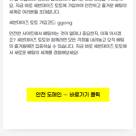
요. 지금 바로 세븐데이즈 토토에 가입하여 안전하고 즐거운 베팅의
세계로 여러분을 초대합니다.
세븐데이즈 토토 가입코드: ggong
안전한 사이트에서 베팅하는 것이 얼마나 중요한지, 이제 아시겠
죠? 세븐데이즈 토토와 함께라면 모든 걱정을 내려놓고 오직 베팅
의 즐거움에만 집중하실 수 있습니다. 지금 바로 세븐데이즈 토토에
서 새로운 베팅의 세계를 경험해보세요!
안전 도메인 ☜ 바로가기 클릭