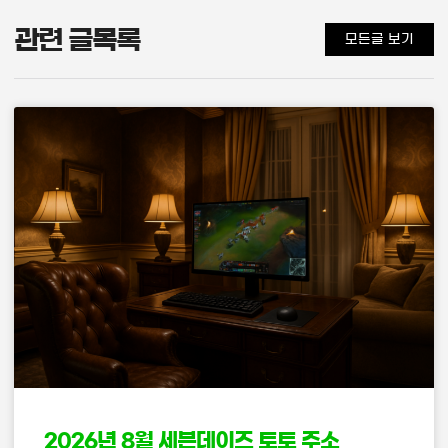
관련 글목록
모든글 보기
2026년 8월 세븐데이즈 토토 주소