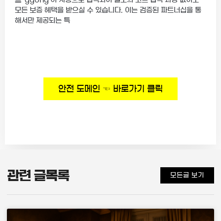
모든 보증 혜택을 받으실 수 있습니다. 이는 검증된 파트너십을 통
해서만 제공되는 특
안전 도메인 ☜ 바로가기 클릭
관련 글목록
모든글 보기