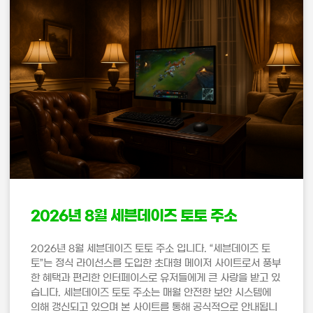
2026년 8월 세븐데이즈 토토 주소
2026년 8월 세븐데이즈 토토 주소 입니다. “세븐데이즈 토
토”는 정식 라이선스를 도입한 초대형 메이저 사이트로서 풍부
한 혜택과 편리한 인터페이스로 유저들에게 큰 사랑을 받고 있
습니다. 세븐데이즈 토토 주소는 매월 안전한 보안 시스템에
의해 갱신되고 있으며 본 사이트를 통해 공식적으로 안내됩니