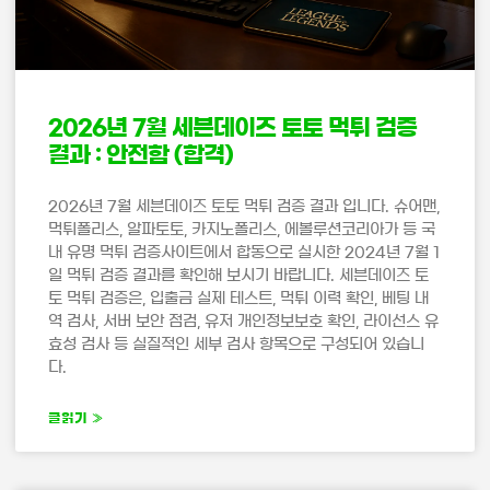
2026년 7월 세븐데이즈 토토 먹튀 검증
결과 : 안전함 (합격)
2026년 7월 세븐데이즈 토토 먹튀 검증 결과 입니다. 슈어맨,
먹튀폴리스, 알파토토, 카지노폴리스, 에볼루션코리아가 등 국
내 유명 먹튀 검증사이트에서 합동으로 실시한 2024년 7월 1
일 먹튀 검증 결과를 확인해 보시기 바랍니다. 세븐데이즈 토
토 먹튀 검증은, 입출금 실제 테스트, 먹튀 이력 확인, 베팅 내
역 검사, 서버 보안 점검, 유저 개인정보보호 확인, 라이선스 유
효성 검사 등 실질적인 세부 검사 항목으로 구성되어 있습니
다.
글읽기 »