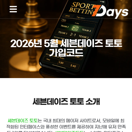
2026년 5월 세븐데이즈 토토
가입코드
세븐데이즈 토토 소개
세븐데이즈 토토
는 국내 최대의 메이저 사이트로서, 모바일에 최
적화된 인터페이스와 풍성한 이벤트를 제공하여 지난해 유저 만족