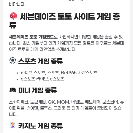
바랍니다.
세븐데이즈 토토 사이트 게임 종
류
세븐데이즈 토토 가입코드
로 가입하시면 다양한 게임을 즐길 수 있
습니다. 최신 게임부터 인기 게임까지 모든 장르를 아우르는 세븐데
이즈 토토의 게임 라인업을 소개합니다.
스포츠 게임 종류
라이브 스포츠, 스포츠, Bet365 가상스포츠
e스포츠 라이브, e스포츠
미니 게임 종류
스카이파크, 토큰게임, QK, MGM, 네임드, 베트페어, 보스코어, 슈
어파워블, 슈어맨, 로투스, 크라운 등 인기 게임들이 준비되어 있습
니다.
카지노 게임 종류